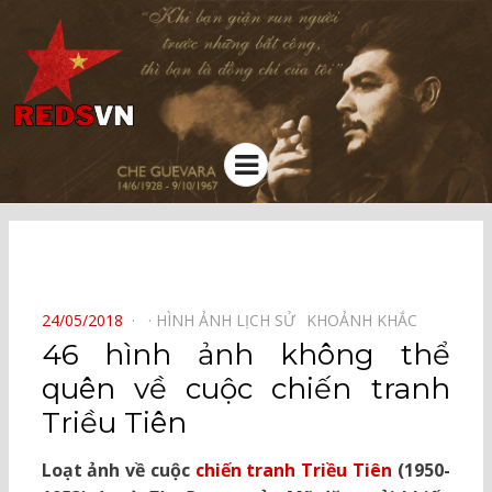
Kênh chia sẻ tri thức cộng đồng
Menu
⠀
POSTED
24/05/2018
HÌNH ẢNH LỊCH SỬ⠀
KHOẢNH KHẮC⠀
ON
46 hình ảnh không thể
quên về cuộc chiến tranh
Triều Tiên
Loạt ảnh về cuộc
chiến tranh Triều Tiên
(1950-