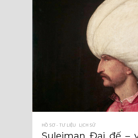
HỒ SƠ - TƯ LIỆU⠀
LỊCH SỬ⠀
Suleiman Đại đế – vị