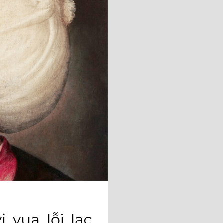
 vua lỗi lạc