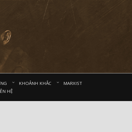
ỜNG⠀
KHOẢNH KHẮC⠀
MARXIST⠀
IÊN HỆ