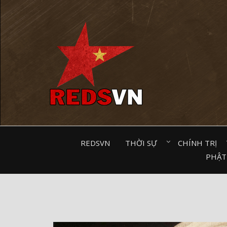
Kênh chia sẻ tri thức cộng đồng
REDSVN
THỜI SỰ⠀
CHÍNH TRỊ⠀
PHẬT