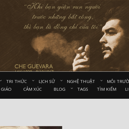
TRI THỨC⠀
LỊCH SỬ⠀
NGHỆ THUẬT⠀
MÔI TRƯ
 GIÁO⠀
CẢM XÚC⠀
BLOG⠀
TAGS
TÌM KIẾM
L