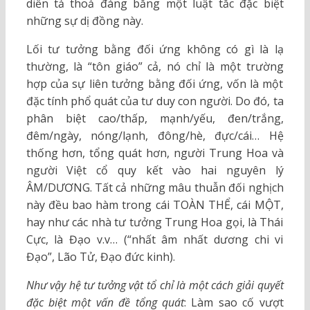
diễn tả thoả đáng bằng một luật tắc đặc biệt
những sự dị đồng này.
Lối tư tưởng bằng đối ứng không có gì là lạ
thường, là “tôn giáo” cả, nó chỉ là một trường
hợp của sự liên tưởng bằng đối ứng, vốn là một
đặc tính phổ quát của tư duy con người. Do đó, ta
phân biệt cao/thấp, mạnh/yếu, đen/trắng,
đêm/ngày, nóng/lạnh, đông/hè, đực/cái… Hệ
thống hơn, tổng quát hơn, người Trung Hoa và
người Việt cổ quy kết vào hai nguyên lý
ÂM/DƯƠNG. Tất cả những mâu thuẫn đối nghịch
này đều bao hàm trong cái TOÀN THỂ, cái MỘT,
hay như các nhà tư tưởng Trung Hoa gọi, là Thái
Cực, là Đạo v.v… (“nhất âm nhất dương chi vi
Đạo”, Lão Tử, Đạo đức kinh).
Như vậy hệ tư tưởng vật tổ chỉ là một cách giải quyết
đặc biệt một vấn đề tổng quát
: Làm sao cố vượt