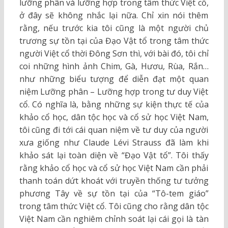
lưỡng phân và lưỡng hợp trong tâm thức Việt cổ,
ở đây sẽ không nhắc lại nữa. Chỉ xin nói thêm
rằng, nếu trước kia tôi cũng là một người chủ
trương sự tồn tại của Đạo Vật tổ trong tâm thức
người Việt cổ thời Đông Sơn thì, với bài đó, tôi chỉ
coi những hình ảnh Chim, Gà, Hươu, Rùa, Rắn…
như những biểu tượng để diễn đạt một quan
niệm Lưỡng phân – Lưỡng hợp trong tư duy Việt
cổ. Có nghĩa là, bằng những sự kiện thực tế của
khảo cổ học, dân tộc học và cổ sử học Việt Nam,
tôi cũng đi tới cái quan niệm về tư duy của người
xưa giống như Claude Lévi Strauss đã làm khi
khảo sát lại toàn diện về “Đạo Vật tổ”. Tôi thấy
rằng khảo cổ học và cổ sử học Việt Nam cần phải
thanh toán dứt khoát với truyền thống tư tưởng
phương Tây về sự tồn tại của “Tô-tem giáo”
trong tâm thức Việt cổ. Tôi cũng cho rằng dân tộc
Việt Nam cần nghiêm chỉnh soát lại cái gọi là tàn