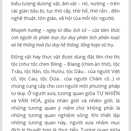
biểu tượng dương vật, âm vật – nô, nường – trên
các giàn bầu bí, tục thờ cây, thờ hổ, thờ rắn… đến
nghệ thuật, tôn giáo, xã hội của mỗi tộc người).
Khuynh hướng – ngay từ đầu lịch sử – của tâm thức
con người là phân loại (tư duy phân tích phân loại)
và hệ thống hoá (tư duy hệ thống, tổng hợp) vũ trụ.
Động vật hay thực vật được dùng đặt tên cho thị
tộc (như tộc chim Bling – Blang (chim ăn thịt), tộc
Trâu, tộc Rắn, tộc Hươu, tộc Dâu… của người Việt
cổ, tộc Cau, tộc Dừa… của người Chàm cổ…) vì
chúng cung cấp cho con người một phương pháp
tư duy. Ở người xưa, tương quan giữa TỰ NHIÊN
và VĂN HOÁ, giữa nhân giới và nhiên giới, là
những tương quan ý niệm chứ không phải là
những tương quan nghiệm sống. Khi thiết lập
những tương quan này, người xưa nhằm mục
đích lý thuyết hơn là thực tiễn. Tương quan giữa