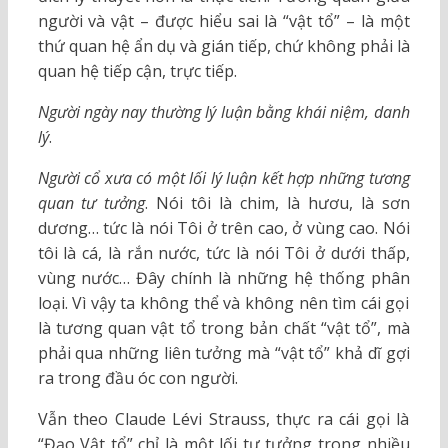
người và vật – được hiểu sai là “vật tổ” – là một
thứ quan hệ ẩn dụ và gián tiếp, chứ không phải là
quan hệ tiếp cận, trực tiếp.
Người ngày nay thường lý luận bằng khái niệm, danh
lý
.
Người cổ xưa có một lối lý luận kết hợp những tương
quan tư tưởng
. Nói tôi là chim, là hươu, là sơn
dương… tức là nói Tôi ở trên cao, ở vùng cao. Nói
tôi là cá, là rắn nước, tức là nói Tôi ở dưới thấp,
vùng nước… Đây chính là những hệ thống phân
loại. Vì vậy ta không thể và không nên tìm cái gọi
là tương quan vật tổ trong bản chất “vật tổ”, mà
phải qua những liên tưởng mà “vật tổ” khả dĩ gợi
ra trong đầu óc con người.
Vẫn theo Claude Lévi Strauss, thực ra cái gọi là
“Đạo Vật tổ” chỉ là một lối tư tưởng trong nhiều