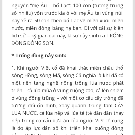
nguyên “mẹ Âu – bố Lạc”: 100 con (tượng trưng
số nhiều) vốn trước kia ở với mẹ Âu tại vùng núi,
nay xẻ ra 50 con theo bố Lạc về miền xuôi, miền
nước, miền đồng bằng hạ bạn. Đi với cái sự kiện
lịch sử – kỳ gian dài này, là sự nảy sinh ra TRỐNG
ĐỒNG ĐÔNG SƠN.
* Trống đồng nảy sinh:
1. Khi người Việt cổ đã khai thác miền châu thổ
sông Hồng, sông Mã, sông Cả nghĩa là khi đã có
một nền tảng nghề nông trồng lúa nước phát
triển – cả lúa mùa ở vùng ruộng cao, cả lên chiêm
ở vùng đồng trũng – với một cơ cấu cây trồng đã
tương đối ổn định, xoay quanh trung tâm CÂY
LÚA NƯỚC, cả lúa nếp và lúa tẻ (tẻ dần dần thay
nếp trong cơ cấu bữa ăn của người Việt cổ cũng
là do áp lực dân số khi triển khai xuống đồng