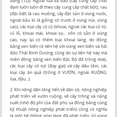
bằng (12)). Ngoài lúa và đậu (cây cung cấp chất
đạm luôn luôn đi theo cây cung cấp chất bột), rau
(đặc biệt là rau muống, cây đặc sản ở vùng nước,
ngoài bầu bí là giống có trước ở vùng núi, vùng
cao), các loại cây có củ (khoai, ngoài các loại củ từ,
củ lỗ, khoai mài, khoai sọ… vốn có sẵn ở vùng
cao, nay lại có thêm loại khoai lang, do đồng
bằng ven biển có liên hệ với vùng ven biển và hải
đảo Thái Bình Dương; cũng do sự liên hệ này mà
miền đồng bằng ven biển Bắc Bộ đã trồng mía),
các loại cây có sợi (đay gai) và cây dâu tằm, các
loại cây ăn quả (trồng ở VƯỜN, ngoài RUỘNG:
lúa, đậu…).
2. Khi nông dân tăng tiến về dân số, nông nghiệp
phát triển về vườn ruộng, về cây trồng và năng
suất (nhờ độ phì của đất phù sa đồng bằng cùng
kỹ thuật nông nghiệp phát triển) cũng có nghĩa
là một hệ thống xóm làng đã phát triển, từ vùng