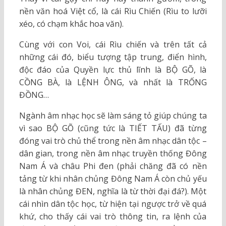
nền văn hoá Việt cổ, là cái Rìu Chiến (Rìu to lưỡi
xéo, có chạm khắc hoa văn).
Cùng với con Voi, cái Rìu chiến và trên tất cả
những cái đó, biểu tượng tập trung, điển hình,
độc đáo của Quyền lực thủ lĩnh là BỘ GÕ, là
CỒNG BÀ, là LỆNH ÔNG, và nhất là TRỐNG
ĐỒNG…
Ngành âm nhạc học sẽ làm sáng tỏ giúp chúng ta
vì sao BỘ GÕ (cũng tức là TIẾT TẤU) đã từng
đóng vai trò chủ thể trong nền âm nhạc dân tộc –
dân gian, trong nền âm nhạc truyền thống Đông
Nam Á và châu Phi đen (phải chăng đã có nền
tảng từ khi nhân chủng Đông Nam Á còn chủ yếu
là nhân chủng ĐEN, nghĩa là từ thời đại đá?). Một
cái nhìn dân tộc học, từ hiện tại ngược trở về quá
khứ, cho thấy cái vai trò thông tin, ra lệnh của