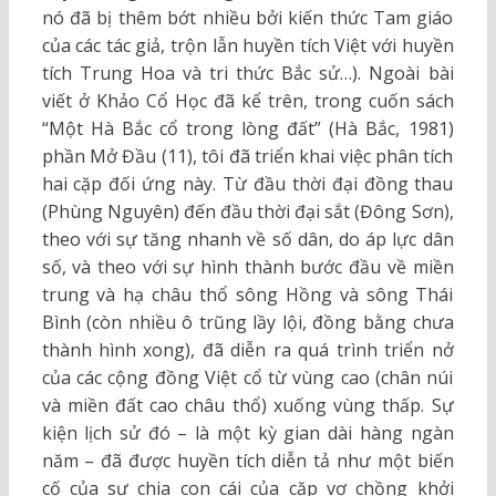
nó đã bị thêm bớt nhiều bởi kiến thức Tam giáo
của các tác giả, trộn lẫn huyền tích Việt với huyền
tích Trung Hoa và tri thức Bắc sử…). Ngoài bài
viết ở Khảo Cổ Học đã kể trên, trong cuốn sách
“Một Hà Bắc cổ trong lòng đất” (Hà Bắc, 1981)
phần Mở Đầu (11), tôi đã triển khai việc phân tích
hai cặp đối ứng này. Từ đầu thời đại đồng thau
(Phùng Nguyên) đến đầu thời đại sắt (Đông Sơn),
theo với sự tăng nhanh về số dân, do áp lực dân
số, và theo với sự hình thành bước đầu về miền
trung và hạ châu thổ sông Hồng và sông Thái
Bình (còn nhiều ô trũng lầy lội, đồng bằng chưa
thành hình xong), đã diễn ra quá trình triển nở
của các cộng đồng Việt cổ từ vùng cao (chân núi
và miền đất cao châu thổ) xuống vùng thấp. Sự
kiện lịch sử đó – là một kỳ gian dài hàng ngàn
năm – đã được huyền tích diễn tả như một biến
cố của sự chia con cái của cặp vợ chồng khởi