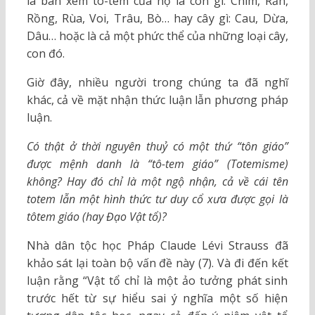
là bàn xem tô-tem của họ là con gì: Chim, Rắn,
Rồng, Rùa, Voi, Trâu, Bò… hay cây gì: Cau, Dừa,
Dâu… hoặc là cả một phức thể của những loại cây,
con đó.
Giờ đây, nhiều người trong chúng ta đã nghĩ
khác, cả về mặt nhận thức luận lẫn phương pháp
luận.
Có thật ở thời nguyên thuỷ có một thứ “tôn giáo”
được mệnh danh là “tô-tem giáo” (Totemisme)
không? Hay đó chỉ là một ngộ nhận, cả về cái tên
totem lẫn một hình thức tư duy cổ xưa được gọi là
tôtem giáo (hay Đạo Vật tổ)?
Nhà dân tộc học Pháp Claude Lévi Strauss đã
khảo sát lại toàn bộ vấn đề này (7). Và đi đến kết
luận rằng “Vật tổ chỉ là một ảo tưởng phát sinh
trước hết từ sự hiểu sai ý nghĩa một số hiện