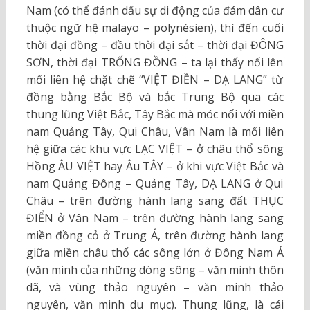
Nam (có thể đánh dấu sự di động của đám dân cư
thuộc ngữ hệ malayo – polynésien), thì đến cuối
thời đại đồng – đầu thời đại sắt – thời đại ĐÔNG
SƠN, thời đại TRỐNG ĐỒNG – ta lại thấy nổi lên
mối liên hệ chặt chẽ “VIỆT ĐIỀN – DẠ LANG” từ
đồng bằng Bắc Bộ và bắc Trung Bộ qua các
thung lũng Việt Bắc, Tây Bắc mà móc nối với miền
nam Quảng Tây, Qui Châu, Vân Nam là mối liên
hệ giữa các khu vực LẠC VIỆT – ở châu thổ sông
Hồng ÂU VIỆT hay Âu TÂY – ở khi vực Việt Bắc và
nam Quảng Đông – Quảng Tây, DẠ LANG ở Qui
Châu – trên đường hành lang sang đất THỤC
ĐIỂN ở Vân Nam – trên đường hành lang sang
miền đồng cỏ ở Trung Á, trên đường hành lang
giữa miền châu thổ các sông lớn ở Đông Nam Á
(văn minh của những dòng sông – văn minh thôn
dã, và vùng thảo nguyên – văn minh thảo
nguyên, văn minh du mục). Thung lũng, là cái