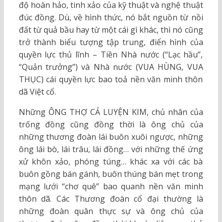
độ hoàn hảo, tinh xảo của kỹ thuật và nghệ thuật
đúc đồng. Dù, về hình thức, nó bắt nguồn từ nồi
đất từ quả bầu hay từ một cái gì khác, thì nó cũng
trở thành biểu tượng tập trung, điển hình của
quyền lực thủ lĩnh – Tiền Nhà nước (“Lạc hầu”,
“Quản trưởng”) và Nhà nước (VUA HÙNG, VUA
THỤC) cái quyền lực bao toả nền văn minh thôn
dã Việt cổ.
Những ÔNG THỢ CẢ LUYỆN KIM, chủ nhân của
trống đồng cũng đồng thời là ông chủ của
những thương đoàn lái buôn xuôi ngược, những
ông lái bò, lái trâu, lái đồng… với những thế ứng
xử khôn xảo, phóng túng… khác xa với các bà
buôn gồng bán gánh, buôn thúng bán mẹt trong
mạng lưới “chơ quê” bao quanh nền văn minh
thôn dã. Các Thương đoàn cổ đại thường là
những đoàn quân thực sự và ông chủ của