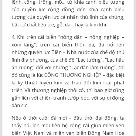
lệnh, cồng, trống, mõ… từ khía cạnh biểu tượng
của quyền lực cộng đồng đến khía cạnh biểu
tượng của quyền lực cá nhân thủ lĩnh của chúng,
bất cứ chất liệu tre, gỗ, da… hay là kim khí.
4. Khi trên cái biển “nông dân – nông nghiệp –
xóm làng”, trên cái biển thôn dã, đã nổi lên
những quyền lực Tiền – Nhà nước của chế độ thủ
lĩnh địa phương, của chế độ “Lạc tướng”, “Lạc hầu
ăn ruộng” đối với những “Lạc dân làm ruộng”, thì
đó cũng là lúc CÔNG THƯƠNG NGHIỆP – đặc biệt
là kỹ thuật luyện kim và trao đổi kim loại phát
triển. Và thương nghiệp thời cổ, thì bao giờ cũng
gắn liền với chiến tranh cướp bóc, với sự di động
dân cư.
Nếu ở thời cuối đá mới – đầu thời đại đồng, ta
thấy nổi lên mối liên hệ rộng rãi giữa miền ven
biển Việt Nam và miền ven biển Đông Nam Hoa