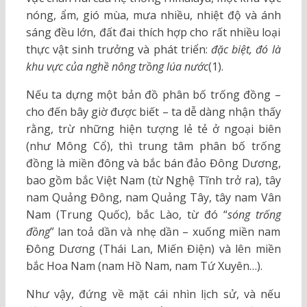
nóng, ẩm, gió mùa, mưa nhiều, nhiệt độ và ánh
sáng đều lớn, đất đai thích hợp cho rất nhiều loại
thực vật sinh trưởng và phát triển:
đặc biệt, đó là
khu vực của nghề nông trồng lúa nước
(1).
Nếu ta dựng một bản đồ phân bố trống đồng –
cho đến bây giờ được biết – ta dễ dàng nhận thấy
rằng, trừ những hiện tượng lẻ tẻ ở ngoại biên
(như Mông Cổ), thì trung tâm phân bố trống
đồng là miền đông và bắc bán đảo Đông Dương,
bao gồm bắc Việt Nam (từ Nghệ Tĩnh trở ra), tây
nam Quảng Đông, nam Quảng Tây, tây nam Vân
Nam (Trung Quốc), bắc Lào, từ đó “
sóng trống
đồng
” lan toả dần và nhẹ dần – xuống miền nam
Đông Dương (Thái Lan, Miến Điện) và lên miền
bắc Hoa Nam (nam Hồ Nam, nam Tứ Xuyên…).
Như vậy, đứng về mặt cái nhìn lịch sử, và nếu