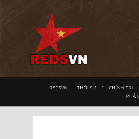
Kênh chia sẻ tri thức cộng đồng
REDSVN
THỜI SỰ⠀
CHÍNH TRỊ⠀
PHẬT