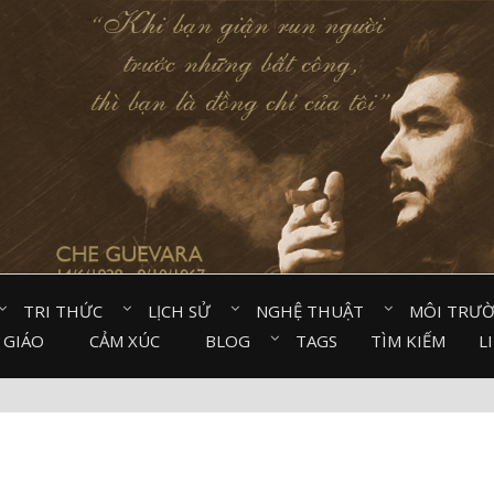
TRI THỨC⠀
LỊCH SỬ⠀
NGHỆ THUẬT⠀
MÔI TRƯ
 GIÁO⠀
CẢM XÚC⠀
BLOG⠀
TAGS
TÌM KIẾM
L