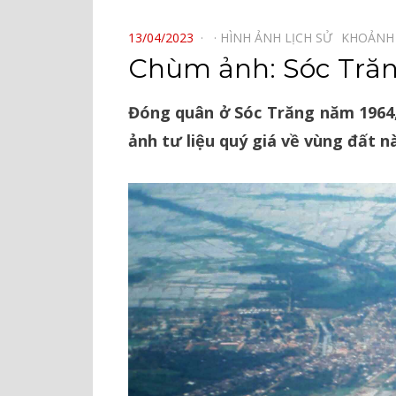
⠀
POSTED
13/04/2023
HÌNH ẢNH LỊCH SỬ⠀
KHOẢNH
ON
Chùm ảnh: Sóc Trăn
Đóng quân ở Sóc Trăng năm 1964, 
ảnh tư liệu quý giá về vùng đất n