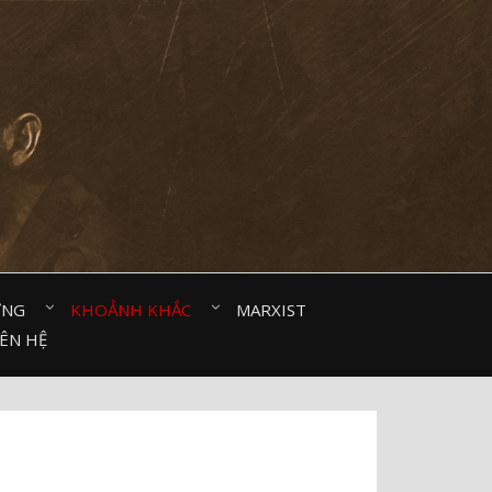
ỜNG⠀
KHOẢNH KHẮC⠀
MARXIST⠀
IÊN HỆ