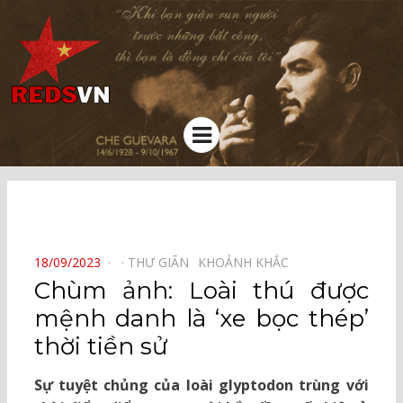
Kênh chia sẻ tri thức cộng đồng
Menu
⠀
POSTED
18/09/2023
THƯ GIÃN⠀
KHOẢNH KHẮC⠀
ON
Chùm ảnh: Loài thú được
mệnh danh là ‘xe bọc thép’
thời tiền sử
Sự tuyệt chủng của loài glyptodon trùng với