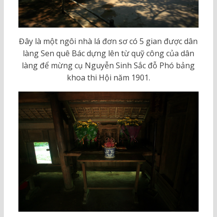
Đây là một ngôi nhà lá đơn sơ có 5 gian được dân
làng Sen quê Bác dựng lên từ quỹ công của dân
làng để mừng cụ Nguyễn Sinh Sắc đỗ Phó bảng
khoa thi Hội năm 1901.