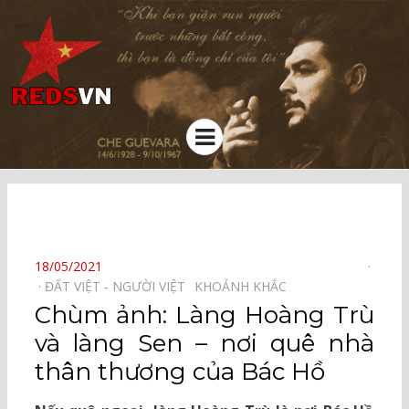
Kênh chia sẻ tri thức cộng đồng
Menu
⠀
POSTED
18/05/2021
ON
ĐẤT VIỆT - NGƯỜI VIỆT⠀
KHOẢNH KHẮC⠀
Chùm ảnh: Làng Hoàng Trù
và làng Sen – nơi quê nhà
thân thương của Bác Hồ