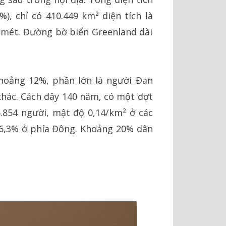
), chỉ có 410.449 km² diện tích là
3 mét. Đường bờ biển Greenland dài
khoảng 12%, phần lớn là người Đan
khác. Cách đây 140 năm, có một đợt
.854 người, mật độ 0,14/km² ở các
 6,3% ở phía Đông. Khoảng 20% dân