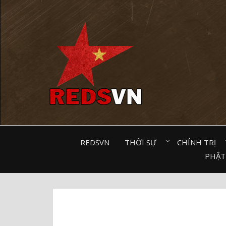
Kênh chia sẻ tri thức cộng đồng
REDSVN
THỜI SỰ⠀
CHÍNH TRỊ⠀
PHẬT