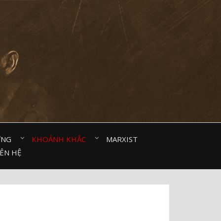
ỜNG⠀
KHOẢNH KHẮC⠀
MARXIST⠀
IÊN HỆ