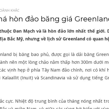
OẢNH KHẮC⠀
á hòn đảo băng giá Greenlan
thuộc Đan Mạch và là hòn đảo lớn nhất thế giới. 
 địa Bắc Mỹ, nhưng về lịch sử Greenland có quan hệ
nland bị băng bao phủ, được gọi là
dải băng Green
thành nên một lòng chảo nằm thấp hơn 300m dưới m
ác vịnh hẹp ở phía Tây Nam đảo chính, nơi có khí
Kalaallit (Inuit) và Scandinavia và sử dụng tiếng G
ắc cực. Nhiệt độ trung bình của tháng nóng nhất t
 Bắc và miền Nam, và giữa các vùng bờ biển với vùng