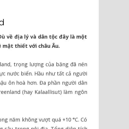
d
Dù về địa lý và dân tộc đây là một
 mật thiết với châu Âu.
land
, trọng lượng của băng đã nén
ực nước biển. Hầu như tất cả người
 hậu ôn hoà hơn. Đa phần người dân
reenland (hay Kalaallisut) làm ngôn
rong năm không vượt quá +10 °C. Có
 sâu trong nội địa. Tổng diện tích