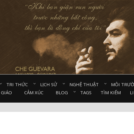
TRI THỨC⠀
LỊCH SỬ⠀
NGHỆ THUẬT⠀
MÔI TRƯ
 GIÁO⠀
CẢM XÚC⠀
BLOG⠀
TAGS
TÌM KIẾM
L