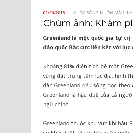
⠀
POSTED
01/06/2018
CUỘC SỐNG MUÔN MÀU⠀
KH
ON
Chùm ảnh: Khám ph
Greenland là một quốc gia tự trị 
đảo quốc Bắc cực liên kết với lục
Khoảng 81% diện tích bề mặt Gree
vùng đất trung tâm lục địa, hình 
dân Greenland đều sống dọc theo c
Greenland là hậu duệ của cả người 
ngữ chính.
Greenland thuộc khu vực khí hậu B
sự khác biệt về khí hậu giữa miền