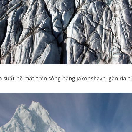
 suất bề mặt trên sông băng Jakobshavn, gần rìa c