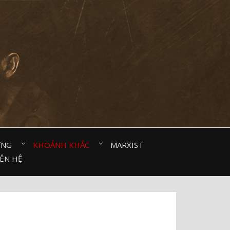
ỜNG⠀
KHOẢNH KHẮC⠀
MARXIST⠀
IÊN HỆ