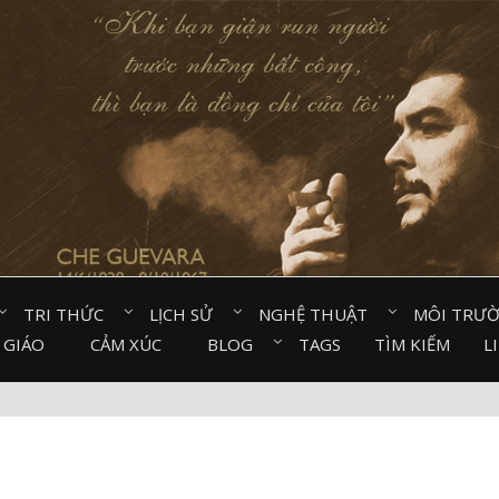
TRI THỨC⠀
LỊCH SỬ⠀
NGHỆ THUẬT⠀
MÔI TRƯ
 GIÁO⠀
CẢM XÚC⠀
BLOG⠀
TAGS
TÌM KIẾM
L