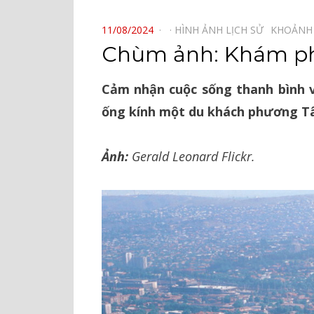
⠀
POSTED
11/08/2024
HÌNH ẢNH LỊCH SỬ⠀
KHOẢNH
ON
Chùm ảnh: Khám phá
Cảm nhận cuộc sống thanh bình v
ống kính một du khách phương Tâ
Ảnh:
Gerald Leonard Flickr.