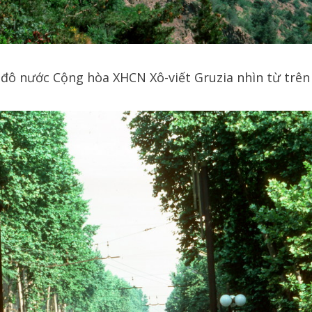
 đô nước Cộng hòa XHCN Xô-viết Gruzia nhìn từ trên