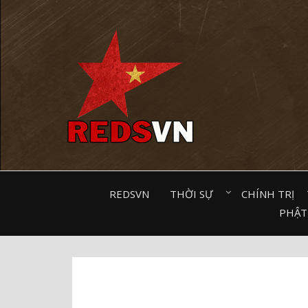
Kênh chia sẻ tri thức cộng đồng
REDSVN
THỜI SỰ⠀
CHÍNH TRỊ⠀
PHẬT