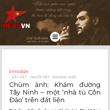
Kênh chia sẻ tri thức cộng đồng
Menu
⠀
POSTED
07/10/2024
ON
ĐẤT VIỆT - NGƯỜI VIỆT⠀
KHOẢNH KHẮC⠀
Chùm ảnh: Khám đường
Tây Ninh – một ‘nhà tù Côn
Đảo’ trên đất liền