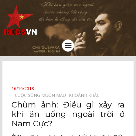
Kênh chia sẻ tri thức cộng đồng
Menu
⠀
POSTED
16/10/2018
ON
CUỘC SỐNG MUÔN MÀU⠀
KHOẢNH KHẮC⠀
Chùm ảnh: Điều gì xảy ra
khi ăn uống ngoài trời ở
Nam Cực?