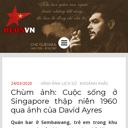
Kênh chia sẻ tri thức cộng đồng
Menu
⠀
POSTED
24/03/2020
HÌNH ẢNH LỊCH SỬ⠀
KHOẢNH KHẮC⠀
ON
Chùm ảnh: Cuộc sống ở
Singapore thập niên 1960
qua ảnh của David Ayres
Quán bar ở Sembawang, trẻ em trong khu