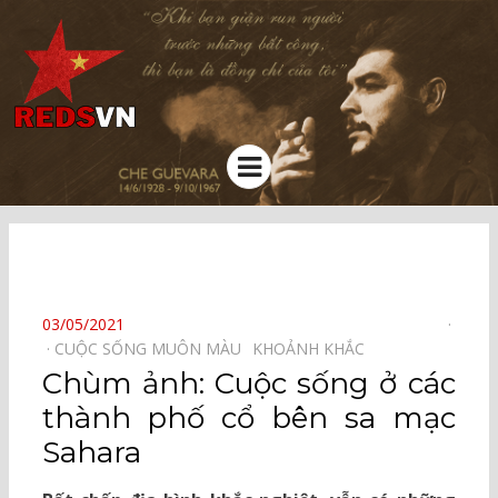
Kênh chia sẻ tri thức cộng đồng
Menu
⠀
POSTED
03/05/2021
ON
CUỘC SỐNG MUÔN MÀU⠀
KHOẢNH KHẮC⠀
Chùm ảnh: Cuộc sống ở các
thành phố cổ bên sa mạc
Sahara