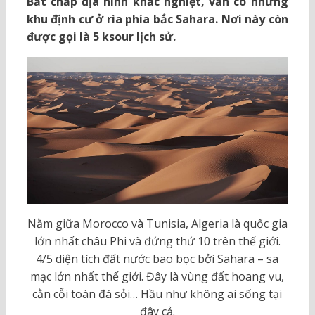
Bất chấp địa hình khắc nghiệt, vẫn có những
khu định cư ở rìa phía bắc Sahara. Nơi này còn
được gọi là 5 ksour lịch sử.
Nằm giữa Morocco và Tunisia, Algeria là quốc gia
lớn nhất châu Phi và đứng thứ 10 trên thế giới.
4/5 diện tích đất nước bao bọc bởi Sahara – sa
mạc lớn nhất thế giới. Đây là vùng đất hoang vu,
cằn cỗi toàn đá sỏi… Hầu như không ai sống tại
đây cả.