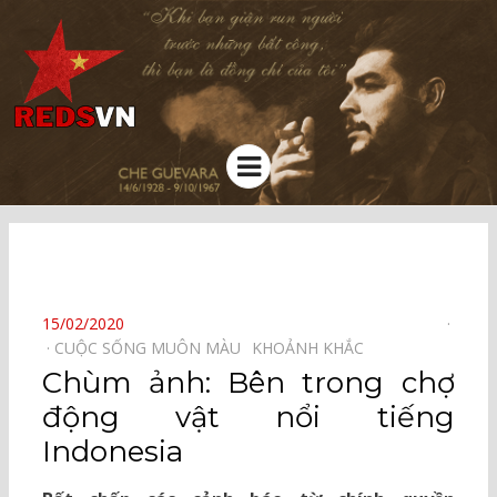
Kênh chia sẻ tri thức cộng đồng
Menu
⠀
POSTED
15/02/2020
ON
CUỘC SỐNG MUÔN MÀU⠀
KHOẢNH KHẮC⠀
Chùm ảnh: Bên trong chợ
động vật nổi tiếng
Indonesia