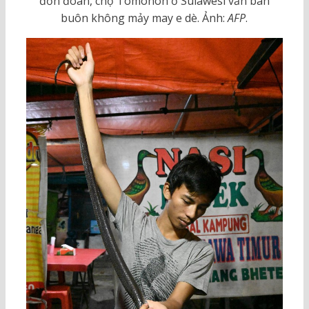
đồn đoán, chợ Tomohon ở Sulawesi vẫn bán
buôn không mảy may e dè. Ảnh:
AFP
.