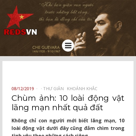
Kênh chia sẻ tri thức cộng đồng
Menu
⠀
POSTED
08/12/2019
THƯ GIÃN⠀
KHOẢNH KHẮC⠀
ON
Chùm ảnh: 10 loài động vật
lãng mạn nhất quả đất
Không chỉ con người mới biết lãng mạn, 10
loài động vật dưới đây cũng đắm chìm trong
tình yêu theo những cách riêng.