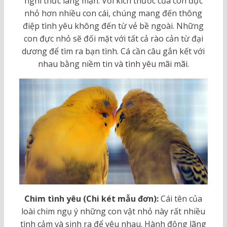
nghi thức lãng mạn. Với kích thước của con đực
nhỏ hơn nhiều con cái, chúng mang đến thông
điệp tình yêu không đến từ vẻ bề ngoài. Những
con đực nhỏ sẽ đối mặt với tất cả rào cản từ đại
dương để tìm ra bạn tình. Cá cần câu gắn kết với
nhau bằng niềm tin và tình yêu mãi mãi.
Chim tình yêu (Chi két mẫu đơn):
Cái tên của
loài chim ngụ ý những con vật nhỏ này rất nhiều
tình cảm và sinh ra để yêu nhau. Hành động lãng