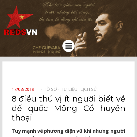
Kênh chia sẻ tri thức cộng đồng
Menu
⠀
POSTED
17/08/2019
HỒ SƠ - TƯ LIỆU⠀
LỊCH SỬ⠀
ON
8 điều thú vị ít người biết về
đế quốc Mông Cổ huyền
thoại
Tuy mạnh về phương diện vũ khí nhưng người