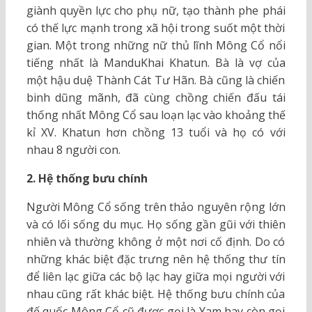
giành quyền lực cho phụ nữ, tạo thành phe phái
có thế lực mạnh trong xã hội trong suốt một thời
gian. Một trong những nữ thủ lĩnh Mông Cổ nổi
tiếng nhất là ManduKhai Khatun. Bà là vợ của
một hậu duệ Thành Cát Tư Hãn. Bà cũng là chiến
binh dũng mãnh, đã cùng chồng chiến đấu tái
thống nhất Mông Cổ sau loạn lạc vào khoảng thế
kỉ XV. Khatun hơn chồng 13 tuổi và họ có với
nhau 8 người con.
2. Hệ thống bưu chính
Người Mông Cổ sống trên thảo nguyên rộng lớn
và có lối sống du mục. Họ sống gần gũi với thiên
nhiên và thường không ở một nơi cố định. Do có
những khác biệt đặc trưng nên hệ thống thư tín
để liên lạc giữa các bộ lạc hay giữa mọi người với
nhau cũng rất khác biệt. Hệ thống bưu chính của
đế quốc Mông Cổ cũ được gọi là Yam hay còn gọi