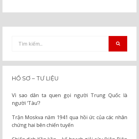
Tìm
kiếm
TÌM
KIẾM
cho:
HỒ SƠ – TƯ LIỆU
Vì sao dân ta quen gọi người Trung Quốc là
người ‘Tàu’?
Trận Moskva năm 1941 qua hồi ức của các nhân
chứng hai bên chiến tuyến