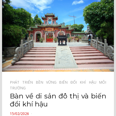
PHÁT TRIỂN BỀN VỮNG⠀
BIẾN ĐỔI KHÍ HẬU⠀
MÔI
TRƯỜNG⠀
Bàn về di sản đô thị và biến
đổi khí hậu
POSTED
15/02/2026