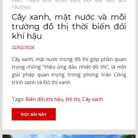
PHÁT TRIỂN BỀN VỮNG⠀
BIẾN ĐỔI KHÍ HẬU⠀
MÔI
TRƯỜNG⠀
Cây xanh, mặt nước và môi
trường đô thị thời biến đổi
khí hậu
POSTED
22/02/2026
ON
Cây xanh, mặt nước trong đô thị góp phần quan
trọng chống “Hiệu ứng đảo nhiệt đô thị”, là một
giải pháp quan trọng trong phong trào Công
trình xanh và Đô thị xanh.
Tags:
Biến đổi khí hậu
,
Đô thị
,
Cây xanh
ĐỌC BÀI NÀY