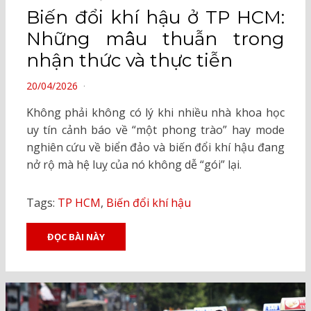
Biến đổi khí hậu ở TP HCM:
Những mâu thuẫn trong
nhận thức và thực tiễn
POSTED
20/04/2026
ON
Không phải không có lý khi nhiều nhà khoa học
uy tín cảnh báo về “một phong trào” hay mode
nghiên cứu về biển đảo và biến đổi khí hậu đang
nở rộ mà hệ luỵ của nó không dễ “gói” lại.
Tags:
TP HCM
,
Biến đổi khí hậu
ĐỌC BÀI NÀY