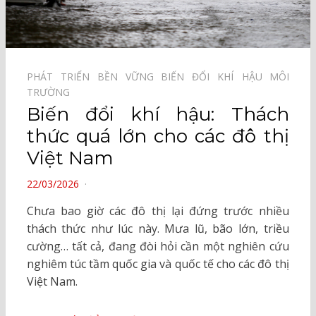
PHÁT TRIỂN BỀN VỮNG⠀
BIẾN ĐỔI KHÍ HẬU⠀
MÔI
TRƯỜNG⠀
Biến đổi khí hậu: Thách
thức quá lớn cho các đô thị
Việt Nam
POSTED
22/03/2026
ON
Chưa bao giờ các đô thị lại đứng trước nhiều
thách thức như lúc này. Mưa lũ, bão lớn, triều
cường… tất cả, đang đòi hỏi cần một nghiên cứu
nghiêm túc tầm quốc gia và quốc tế cho các đô thị
Việt Nam.