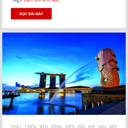
ĐỌC BÀI NÀY
PHÁT TRIỂN BỀN VỮNG⠀
BIẾN ĐỔI KHÍ HẬU⠀
MÔI