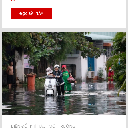
ĐỌC BÀI NÀY
BIẾN ĐỔI KHÍ HẬU⠀
MÔI TRƯỜNG⠀