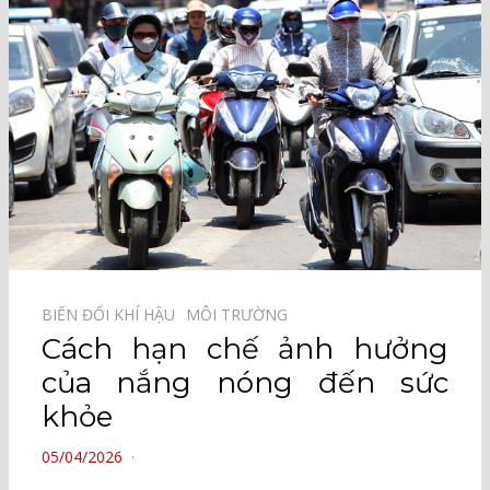
BIẾN ĐỔI KHÍ HẬU⠀
MÔI TRƯỜNG⠀
Cách hạn chế ảnh hưởng
của nắng nóng đến sức
khỏe
POSTED
05/04/2026
ON