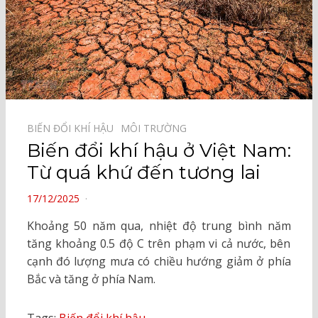
BIẾN ĐỔI KHÍ HẬU⠀
MÔI TRƯỜNG⠀
Biến đổi khí hậu ở Việt Nam:
Từ quá khứ đến tương lai
POSTED
17/12/2025
ON
Khoảng 50 năm qua, nhiệt độ trung bình năm
tăng khoảng 0.5 độ C trên phạm vi cả nước, bên
cạnh đó lượng mưa có chiều hướng giảm ở phía
Bắc và tăng ở phía Nam.
Tags:
Biến đổi khí hậu