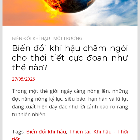
BIẾN ĐỔI KHÍ HẬU⠀
MÔI TRƯỜNG⠀
Biến đổi khí hậu châm ngòi
cho thời tiết cực đoan như
thế nào?
POSTED
27/05/2026
ON
Trong một thế giới ngày càng nóng lên, những
đợt nắng nóng kỷ lục, siêu bão, hạn hán và lũ lụt
đang xuất hiện dày đặc như lời cảnh báo rõ ràng
từ thiên nhiên.
Tags:
Biến đổi khí hậu
,
Thiên tai
,
Khí hậu - Thời
tiết