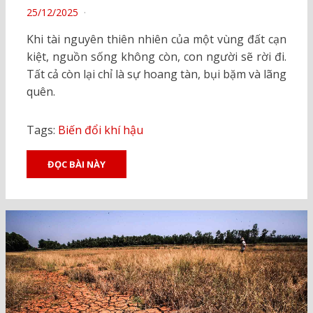
POSTED
25/12/2025
ON
Khi tài nguyên thiên nhiên của một vùng đất cạn
kiệt, nguồn sống không còn, con người sẽ rời đi.
Tất cả còn lại chỉ là sự hoang tàn, bụi bặm và lãng
quên.
Tags:
Biến đổi khí hậu
ĐỌC BÀI NÀY