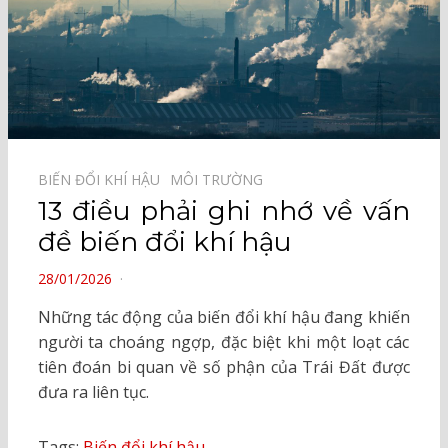
BIẾN ĐỔI KHÍ HẬU⠀
MÔI TRƯỜNG⠀
13 điều phải ghi nhớ về vấn
đề biến đổi khí hậu
POSTED
28/01/2026
ON
Những tác động của biến đổi khí hậu đang khiến
người ta choáng ngợp, đặc biệt khi một loạt các
tiên đoán bi quan về số phận của Trái Đất được
đưa ra liên tục.
Tags:
Biến đổi khí hậu