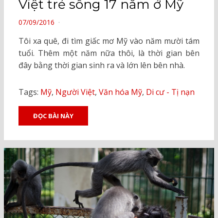
Việt trẻ sống 17 năm ở Mỹ
POSTED
07/09/2016
ON
Tôi xa quê, đi tìm giấc mơ Mỹ vào năm mười tám
tuổi. Thêm một năm nữa thôi, là thời gian bên
đây bằng thời gian sinh ra và lớn lên bên nhà.
Tags:
Mỹ
,
Người Việt
,
Văn hóa Mỹ
,
Di cư - Tị nạn
ĐỌC BÀI NÀY