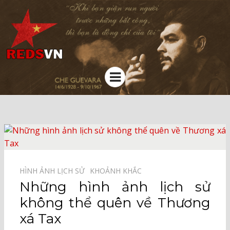
Kênh chia sẻ tri thức cộng đồng
Menu
HÌNH ẢNH LỊCH SỬ⠀
KHOẢNH KHẮC⠀
Những hình ảnh lịch sử
không thể quên về Thương
xá Tax