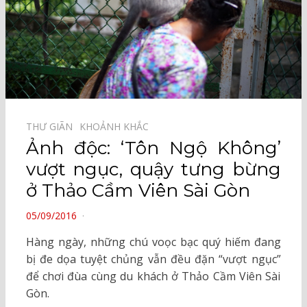
THƯ GIÃN⠀
KHOẢNH KHẮC⠀
Ảnh độc: ‘Tôn Ngộ Không’
vượt ngục, quậy tưng bừng
ở Thảo Cầm Viên Sài Gòn
POSTED
05/09/2016
ON
Hàng ngày, những chú voọc bạc quý hiếm đang
bị đe dọa tuyệt chủng vẫn đều đặn “vượt ngục”
để chơi đùa cùng du khách ở Thảo Cầm Viên Sài
Gòn.