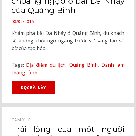
choáng ngợp ở bãi Đá Nhảy
của Quảng Bình
POSTED
08/09/2016
ON
Khám phá bãi Đá Nhảy ở Quảng Bình, du khách
sẽ không khỏi ngỡ ngàng trước sự sáng tạo vô
bờ của tạo hóa.
Tags:
Địa điểm du lịch
,
Quảng Bình
,
Danh lam
thắng cảnh
ĐỌC BÀI NÀY
CẢM XÚC⠀
Trải lòng của một người