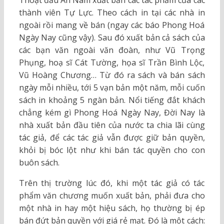
Thoạt đầu An Nam xuất bản các tác phẩm của các
thành viên Tự Lực. Theo cách in tại các nhà in
ngoài rồi mang về bán (ngay các báo Phong Hoá
Ngày Nay cũng vậy). Sau đó xuất bản cả sách của
các bạn văn ngoài văn đoàn, như Vũ Trọng
Phụng, hoạ sĩ Cát Tường, họa sĩ Trần Bình Lộc,
Vũ Hoàng Chương… Từ đó ra sách và bán sách
ngày mỗi nhiều, tới 5 vạn bản một năm, mỗi cuốn
sách in khoảng 5 ngàn bản. Nổi tiếng đắt khách
chẳng kém gì Phong Hoá Ngày Nay, Đời Nay là
nhà xuất bản đầu tiên của nước ta chia lãi cùng
tác giả, để các tác giả vẫn được giữ bản quyền,
khỏi bị bóc lột như khi bán tác quyền cho con
buôn sách.
Trên thị trường lúc đó, khi một tác giả có tác
phẩm văn chương muốn xuất bản, phải đưa cho
một nhà in hay một hiệu sách, họ thường bị ép
bán đứt bản quyền với giá rẻ mạt. Đó là một cách: