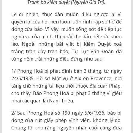
Tranh bà kiểm duyệt (Nguyễn Gia Trí).
Lẽ dĩ nhiên, thực dân muốn điều ngược lại vì
quyền lợi của họ, nên luôn luôn rình rập sơ hở để
đóng cửa báo. Vì vậy, muốn sống sót để tiếp tục
nghĩa vụ của mình, thì phải che dấu hết sức khéo
léo. Ngoài những bài viết bị Kiểm Duyệt xoá
trắng tràn đầy trên báo, Tự Lực Văn Đoàn đã
từng nếm trải những điêu đứng như sau:
1/ Phong Hoá bị phạt đình bản 3 tháng, từ ngày
24/5/1935. Hồ sơ Mật vụ ở Aix en Provence, nơi
tàng chữ những tài liệu thời thuộc địa cuar Pháp,
cho thấy: Báo Phong Hoá bị phạt 3 tháng vì giễu
nhại các quan lại Nam Triều.
2/ Sau Phong Hoá số 190 ngày 5/6/1936, báo bị
đóng cửa rút giấy phép vĩnh viễn, không lý do.
Chúng tôi cho rằng nguyên nhân cuối cùng đưa