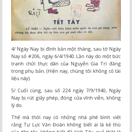
4/ Ngày Nay bị đình bản một tháng, sau tờ Ngày
Nay số #206, ngày 6/4/1940. Lần này do một bức
tranh chửi thực dân của Nguyễn Gia Trí đăng
trong phụ bản. (Hiện nay, chúng tôi không có tài
liệu này).
5/ Cuối cùng, sau số 224 ngày 7/9/1940, Ngày
Nay bị rút giấy phép, đóng cửa vĩnh viễn, không
lý do.
Thế mà thời nay có những nhà phê bình viết
rằng Tự Lực Văn Đoàn không biết ai là kẻ thù
của dân tộc, không biết đả kích Tây, quả thật là