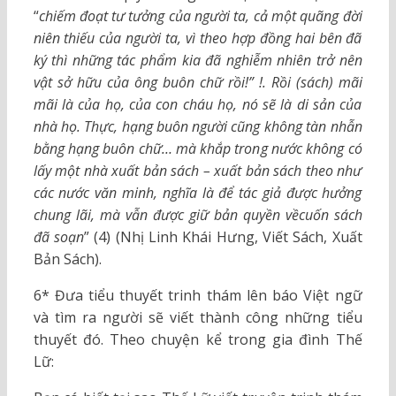
“
chiếm đoạt tư tưởng của người ta, cả một quãng đời
niên thiếu của người ta, vì theo hợp đồng hai bên đã
ký thì những tác phẩm kia đã nghiễm nhiên trở nên
vật sở hữu của
ông buôn chữ
rồi!” !. Rồi (sách) mãi
mãi là của họ, của con cháu họ, nó sẽ là di sản của
nhà họ. Thực, hạng buôn người cũng không tàn nhẫn
bằng hạng buôn chữ… mà khắp trong nước không có
lấy một nhà xuất bản sách – xuất bản sách theo như
các nước văn minh, nghĩa là để tác giả được hưởng
chung lãi, mà vẫn được giữ bản quyền về
cuốn sách
đã soạn
” (4) (Nhị Linh Khái Hưng, Viết Sách, Xuất
Bản Sách).
6* Đưa tiểu thuyết trinh thám lên báo Việt ngữ
và tìm ra người sẽ viết thành công những tiểu
thuyết đó. Theo chuyện kể trong gia đình Thế
Lữ: