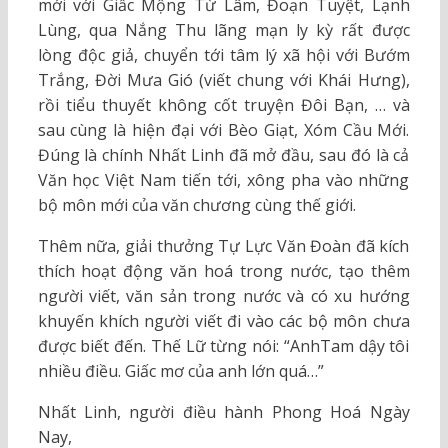
mới với Giấc Mộng Từ Lâm, Đoạn Tuyệt, Lạnh
Lùng, qua Nắng Thu lãng mạn ly kỳ rất được
lòng độc giả, chuyển tới tâm lý xã hội với Bướm
Trắng, Đời Mưa Gió (viết chung với Khái Hưng),
rồi tiểu thuyết không cốt truyện Đôi Bạn, … và
sau cùng là hiện đại với Bèo Giạt, Xóm Cầu Mới.
Đúng là chính Nhất Linh đã mở đầu, sau đó là cả
Văn học Việt Nam tiến tới, xông pha vào những
bộ môn mới của văn chương cùng thế giới.
Thêm nữa, giải thưởng Tự Lực Văn Đoàn đã kích
thích hoạt động văn hoá trong nước, tạo thêm
người viết, văn sản trong nước và có xu hướng
khuyến khích người viết đi vào các bộ môn chưa
được biết đến. Thế Lữ từng nói: “AnhTam dậy tôi
nhiều điều. Giấc mơ của anh lớn quá…”
Nhất Linh, người điều hành Phong Hoá Ngày
Nay,