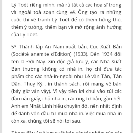
Lý Toét riêng mình, mà rủ tất cả các hoạ sĩ trong
và ngoài toà soạn cùng vẽ. Ông tạo ra những
cuộc thi vẽ tranh Lý Toét để có thêm hứng thú,
thêm ý tưởng, thêm bạn và mở rộng ảnh hưởng
của Lý Toét.
5* Thành lập An Nam xuất bản, Cục Xuất Bản
(Société anamite d’Edition) (1933). Đến 1934 đổi
tên là Đời Nay. Xin độc giả lưu ý, các Nhà Xuất
Bản thường không có nhà in, họ chỉ đưa tác
phẩm cho các nhà-in-ngoài như Lê văn Tân, Tân
Dân, Thuỵ Ký… in thành sách, rồi mang về bán
(bây giờ vẫn vậy). Vì vậy tiền lời chui vào túi các
đầu nậu giấy, chủ nhà in, các ông tư bản, gần hết.
Anh em Nhất Linh hiểu chuyện đó, nên nhất định
để dành vốn đầu tư mua nhà in. Việc mua nhà in
còn xa, chúng tôi sẽ nói tới sau.