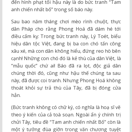
đến hình phạt tối hậu này là do bức tranh “Tam
anh chiến nhất bố” trong số báo này.
Sau bao năm tháng chơi mèo rình chuột, thực
dân Pháp cho rằng Phong Hoá đã dám hé tới
điều cấm kỵ: Trong bức tranh này, Lý Toét, biểu
hiệu dân tộc Việt, đang bị ba con chó tấn công
xâu xé, mà con dân không hiểu, đứng reo hò bên
cạnh! Những con chó đó là kẻ thù của dân Việt, là
“mẫu quốc” chứ ai! Báo đã ra lọt, độc giả dân
chúng thời đó, cũng như hậu thế chúng ta sau
này, đã được coi tranh. Nhưng Phong Hoá không
thoát khỏi sự trả thù của Tây, đã bị đóng cửa
hẳn.
(Bức tranh không có chữ ký, có nghĩa là hoạ sĩ vẽ
theo ý kiến của cả toà soạn. Ngoài ẩn ý chính trị
chửi Tây, tiêu đề “Tam anh chiến nhất Bố” còn là
một ý tưởng đùa giỡn trong văn chương tuyệt