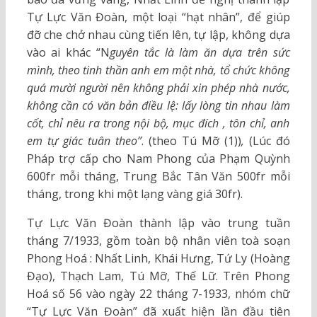
Tự Lực Văn Đoàn, một loại “hạt nhân”, để giúp
đỡ che chở nhau cùng tiến lên, tự lập, không dựa
vào ai khác “N
guyên tắc là làm ăn dựa trên sức
mình, theo tinh thần anh em một nhà, tổ chức không
quá mười người nên không phải xin phép nhà nước,
không cần có văn bản điều lệ: lấy lòng tin nhau làm
cốt, chỉ nêu ra trong nội bộ, mục đích , tôn chỉ, anh
em tự giác tuân theo”
. (theo
Tú Mỡ (1))
,
(Lúc đó
Pháp trợ cấp cho Nam Phong của Phạm Quỳnh
600fr mỗi tháng, Trung Bắc Tân Văn 500fr mỗi
tháng, trong khi một lạng vàng giá 30fr).
Tự Lực Văn Đoàn thành lập vào trung tuần
tháng 7/1933, gồm toàn bộ nhân viên toà soạn
Phong Hoá : Nhất Linh, Khái Hưng, Tứ Ly (Hoàng
Đạo), Thạch Lam, Tú Mỡ, Thế Lữ. Trên Phong
Hoá số 56 vào ngày 22 tháng 7-1933, nhóm chữ
“Tự Lực Văn Đoàn” đã xuất hiện lần đầu tiên