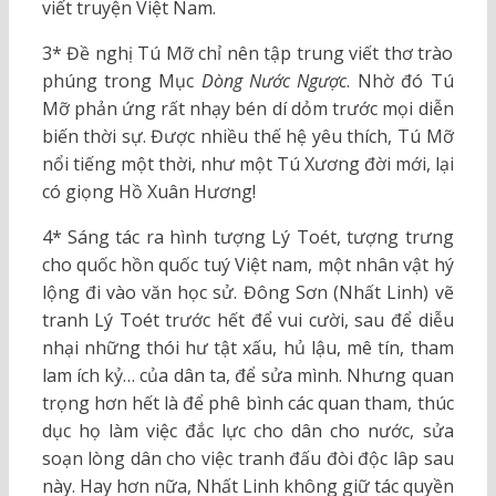
viết truyện Việt Nam.
3* Đề nghị Tú Mỡ chỉ nên tập trung viết thơ trào
phúng trong Mục
Dòng Nước Ngược
. Nhờ đó Tú
Mỡ phản ứng rất nhạy bén dí dỏm trước mọi diễn
biến thời sự. Được nhiều thế hệ yêu thích, Tú Mỡ
nổi tiếng một thời, như một Tú Xương đời mới, lại
có giọng Hồ Xuân Hương!
4* Sáng tác ra hình tượng Lý Toét, tượng trưng
cho quốc hồn quốc tuý Việt nam, một nhân vật hý
lộng đi vào văn học sử. Đông Sơn (Nhất Linh) vẽ
tranh Lý Toét trước hết để vui cười, sau để diễu
nhại những thói hư tật xấu, hủ lậu, mê tín, tham
lam ích kỷ… của dân ta, để sửa mình. Nhưng quan
trọng hơn hết là để phê bình các quan tham, thúc
dục họ làm việc đắc lực cho dân cho nước, sửa
soạn lòng dân cho việc tranh đấu đòi độc lâp sau
này. Hay hơn nữa, Nhất Linh không giữ tác quyền