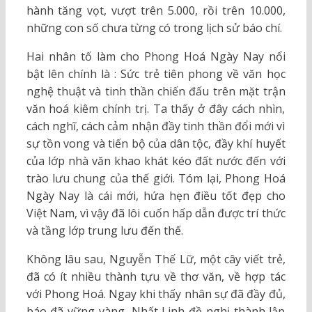
hành tăng vọt, vượt trên 5.000, rồi trên 10.000,
những con số chưa từng có trong lịch sử báo chí.
Hai nhân tố làm cho Phong Hoá Ngày Nay nổi
bật lên chính là : Sức trẻ tiên phong về văn học
nghệ thuật và tinh thần chiến đấu trên mặt trận
văn hoá kiêm chính trị. Ta thấy ở đây cách nhìn,
cách nghĩ, cách cảm nhận đầy tinh thần đổi mới vì
sự tồn vong và tiến bộ của dân tộc, đầy khí huyết
của lớp nhà văn khao khát kéo đất nước đến với
trào lưu chung của thế giới. Tóm lại, Phong Hoá
Ngày Nay là cái mới, hứa hẹn điều tốt đẹp cho
Việt Nam, vì vậy đã lôi cuốn hấp dẫn được trí thức
và tầng lớp trung lưu đến thế.
Không lâu sau, Nguyễn Thế Lữ, một cây viết trẻ,
đã có ít nhiều thành tựu về thơ văn, về hợp tác
với Phong Hoá. Ngay khi thấy nhân sự đã đầy đủ,
báo đã vững vàng, Nhất Linh đề nghị thành lập