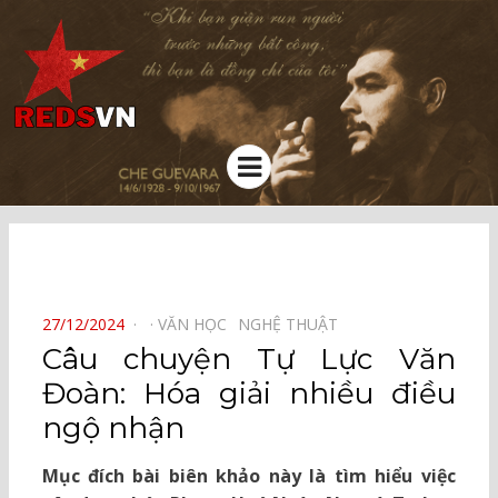
Kênh chia sẻ tri thức cộng đồng
Menu
⠀
POSTED
27/12/2024
VĂN HỌC⠀
NGHỆ THUẬT⠀
ON
Câu chuyện Tự Lực Văn
Đoàn: Hóa giải nhiều điều
ngộ nhận
Mục đích bài biên khảo này là tìm hiểu việc