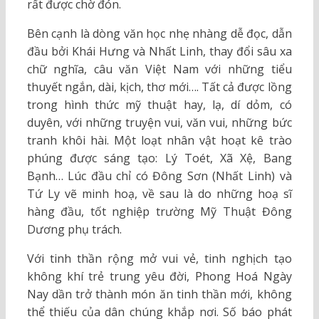
rất được chờ đón.
Bên cạnh là dòng văn học nhẹ nhàng dễ đọc, dẫn
đầu bởi Khái Hưng và Nhất Linh, thay đổi sâu xa
chữ nghĩa, câu văn Việt Nam với những tiểu
thuyết ngắn, dài, kịch, thơ mới…. Tất cả được lồng
trong hình thức mỹ thuật hay, lạ, dí dỏm, có
duyên, với những truyện vui, văn vui, những bức
tranh khôi hài. Một loạt nhân vật hoạt kê trào
phúng được sáng tạo: Lý Toét, Xã Xệ, Bang
Bạnh… Lúc đầu chỉ có Đông Sơn (Nhất Linh) và
Tứ Ly vẽ minh hoạ, về sau là do những hoạ sĩ
hàng đầu, tốt nghiệp trường Mỹ Thuật Đông
Dương phụ trách.
Với tinh thần rộng mở vui vẻ, tinh nghịch tạo
không khí trẻ trung yêu đời, Phong Hoá Ngày
Nay dần trở thành món ăn tinh thần mới, không
thể thiếu của dân chúng khắp nơi. Số báo phát