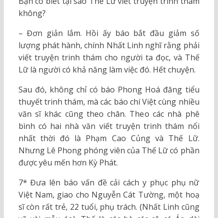
Bạn có biết tại sao Thế Lữ viết truyện trinh thám
không?
– Đơn giản lắm. Hồi ấy báo bắt đầu giảm số
lượng phát hành, chính Nhất Linh nghĩ rằng phải
viết truyện trinh thám cho người ta đọc, và Thế
Lữ là người có khả năng làm việc đó. Hết chuyện.
Sau đó, không chỉ có báo Phong Hoá đăng tiểu
thuyết trinh thám, mà các báo chí Việt cùng nhiều
văn sĩ khác cũng theo chân. Theo các nhà phê
bình có hai nhà văn viết truyện trinh thám nổi
nhất thời đó là Phạm Cao Củng và Thế Lữ.
Nhưng Lê Phong phóng viên của Thế Lữ có phần
được yêu mến hơn Kỳ Phát.
7* Đưa lên báo vấn đề cải cách y phục phụ nữ
Việt Nam, giao cho Nguyễn Cát Tường, một hoạ
sĩ còn rất trẻ, 22 tuổi, phụ trách. (Nhất Linh cũng