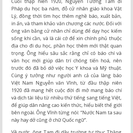
Cuối thập niên 1920, Nguyễn Tường Tam đi
Pháp du học ba năm, đỗ cử nhân giáo khoa Vật
Lý, đồng thời tìm học thêm nghề báo, xuất bản,
in ấn, và tham khảo văn chương các nước. Đối với
ông văn bằng cử nhân chỉ dùng để dạy học kiếm
sống khi cần, và là cái cớ để xin chính phủ thuộc
địa cho đi du học, phần học thêm mới thật quan
trọng. Ông hiểu sâu sắc rằng chỉ có báo chí và
văn học mới giúp dân trí chóng tiến hoá, nên
trước đó đã bỏ dở việc học Y khoa và Mỹ thuật.
Cùng ý tưởng như người anh cả của làng báo
Việt Nam Nguyễn văn Vĩnh, từ đầu thập niên
1920 đã mang hết cuộc đời đi mở mang báo chí
và dịch tài liệu từ nhiều thứ tiếng sang tiếng Việt,
để giúp dân nâng cao kiến thức, hiểu biết thế giới
bên ngoài. Ông Vĩnh từng nói: “Nước Nam ta sau
này hay dở cũng ở chữ Quốc ngữ”.
Về nước, ông Tam đi dậy trường tư thục Thăng